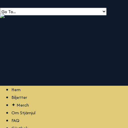
Facebook
YouTube
Instagram
Uncategorized
Stjärnjul
Read More »
Read More »
Hem
Biljetter
✦ Merch
Om Stjärnjul
FAQ