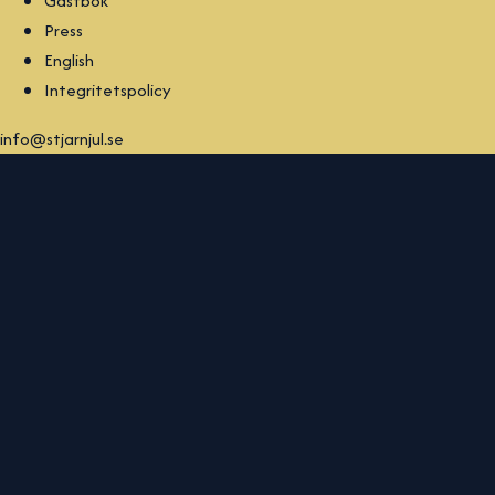
Gästbok
Press
English
Integritetspolicy
info@stjarnjul.se