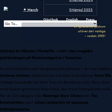
Facebook
YouTube
Instagram
✦ Merch
Stjärnjul 2025
Stjärnjul
Gästbok
English
Press
Stjärnjul 2023
En sprakande julshow utöver det vanliga – sedan 1993!
Stjärnjul är tillbaka i Filadelfia – mitt i den magiska
julstämningen på Rörstrandsgatan i Vasastan.
En av Stockholms mest långlivade jultraditioner. I år med folkkära
Andreas Johnson
, världsartisten och West End-stjärnan
Kerry Ellis
(många huvudroller på West End och Broadway samt flera skivor
med Queen-gitarristen Brian May), den stora Stjärnjulkören med
fler än 150 sångare från
Rönninge Show Chorus
och
The
EntertainMen
samt
Johan Landqvists 14-personers
Stjärnjulorkester
.