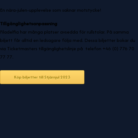
En nära-julen-upplevelse som saknar motstycke!
Tillgänglighetsanpassning
Filadelfia har många platser avsedda för rullstolar. På samma
biljett får alltid en ledsagare följa med. Dessa biljetter bokar du
via Ticketmasters tillgänglighetslinje på telefon +46 (0) 776 70
77 77.
Köp biljetter till Stjärnjul 2023