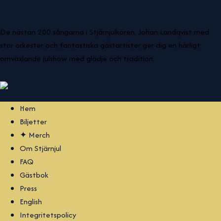
De nästan 200 sångarna i Stjärnjulkören, Johan Landqvist med
stor orkester och fantastiska gästartister ger dig en härligt
omväxlande julshow med glädje och tradition.
Hem
Biljetter
✦ Merch
Om Stjärnjul
FAQ
Gästbok
Press
English
Integritetspolicy