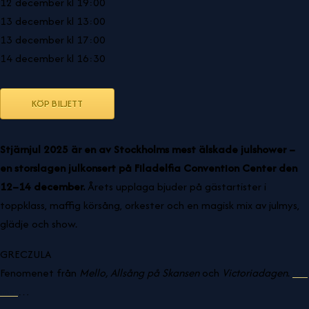
12 december kl 19:00
13 december kl 13:00
13 december kl 17:00
14 december kl 16:30
KÖP BILJETT
Stjärnjul 2025 är en av Stockholms mest älskade julshower –
en storslagen julkonsert på Filadelfia Convention Center den
12–14 december.
Årets upplaga bjuder på gästartister i
toppklass, maffig körsång, orkester och en magisk mix av julmys,
glädje och show.
GRECZULA
Fenomenet från
Mello, Allsång på Skansen
och
Victoriadagen
.
Läs
mer
…