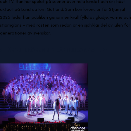
och TV.
Han har spelat på scener över hela landet och är i höst
aktuell på Länsteatern Gotland.
Som konferencier för Stjärnjul
2025 leder han publiken genom en kväll fylld av glädje, värme och
stjärnglans – med rösten som redan är en självklar del av julen för
generationer av svenskar.
STJÄRNJULKÖREN & STJÄRNJULORKESTERN