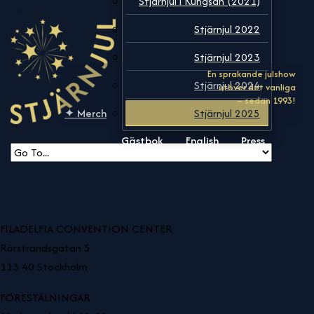
Stjärnjul i Kungsan (2021)
Facebook
YouTube
Instagram
Stjärnjul 2022
Stjärnjul 2023
Stjärnjul 2024
✦ Merch
Stjärnjul 2025
En sprakande julshow utöver det vanliga – sedan 1993!
Stjärnjul
Gästbok
English
Press
Stjärnjul 2025
FILADELFIA CONVENTION CENTER
Rörstrandsgatan 5
113 40 Stockholm
FÖRESTÄLNINGAR