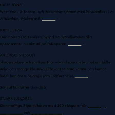
LUCIE JONES
West End-, X-factor- och Eurovisionstjärnan med huvudroller i L
es
Misérables, Wicked
m.fl.
Läs mer
…
KJETIL STØA
Den norska stortenoren, hyllad på Skandinaviens alla
operascener, nu aktuell på Folkoperan.
Läs mer
…
ANDREAS NILSSON
Skådespelare och röstkonstnär – känd som rösten bakom Kalle
Anka och många klassiska julfavoriter. Med värme och humor
leder han årets Stjärnjul som konferencier.
Läs mer
…
Som alltid möter du också:
STJÄRNJULKÖREN
Den maffiga Stjärnjulkören med 180 sångare från
Rönninge
Show Chorus
och
The EntertainMen
.