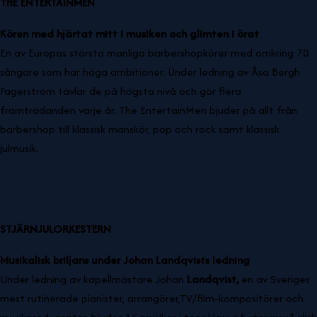
THE ENTERTAINMEN
Kören med hjärtat mitt i musiken och glimten i örat
En av Europas största manliga barbershopkörer med omkring 70
sångare som har höga ambitioner. Under ledning av Åsa Bergh
Fagerström tävlar de på högsta nivå och gör flera
framträdanden varje år. The EntertainMen bjuder på allt från
barbershop till klassisk manskör, pop och rock samt klassisk
julmusik.
STJÄRNJULORKESTERN
Musikalisk briljans under Johan Landqvists ledning
Under ledning av kapellmästare Johan
Landqvist,
en av Sveriges
mest rutinerade pianister, arrangörer,TV/film-kompositörer och