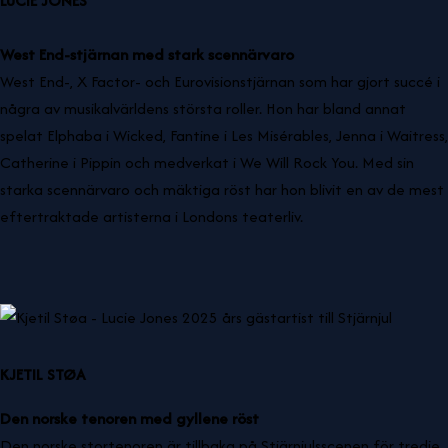
LUCIE JONES
West End-stjärnan med stark scennärvaro
West End-, X Factor- och Eurovisionstjärnan som har gjort succé i
några av musikalvärldens största roller. Hon har bland annat
spelat Elphaba i Wicked, Fantine i Les Misérables, Jenna i Waitress,
Catherine i Pippin och medverkat i We Will Rock You. Med sin
starka scennärvaro och mäktiga röst har hon blivit en av de mest
eftertraktade artisterna i Londons teaterliv.
KJETIL STØA
Den norske tenoren med gyllene röst
Den norske stortenoren är tillbaka på Stjärnjulsscenen för tredje