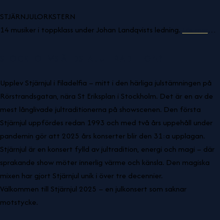
STJÄRNJULORKSTERN
14 musiker i toppklass under Johan Landqvists ledning.
Läs mer
…
STOCKHOLMS ÄLDSTA JULTRADITION?
Upplev Stjärnjul i Filadelfia – mitt i den härliga julstämningen på
Rörstrandsgatan, nära St Eriksplan i Stockholm. Det är en av de
mest långlivade jultraditionerna på showscenen. Den första
Stjärnjul uppfördes redan 1993 och med två års uppehåll under
pandemin gör att 2025 års konserter blir den 31:a upplagan.
Stjärnjul är en konsert fylld av jultradition, energi och magi – där
sprakande show möter innerlig värme och känsla. Den magiska
mixen har gjort Stjärnjul unik i över tre decennier.
Välkommen till Stjärnjul 2025 – en julkonsert som saknar
motstycke.