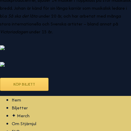
musikproducenter, bjuder 14 musiker i toppklass på stor musikalisk
bredd. Johan är känd för sin långa karriär som musikalisk ledare i
bl.a
Så ska det låta
under 20 år, och har arbetat med många
stora internationella och Svenska artister – bland annat på
Victoriadagen
under 15 år.
KÖP BILJETT
Hem
Biljetter
✦ Merch
Om Stjärnjul