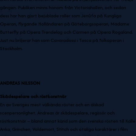
gången. Publiken minns honom från Victoriahallen, och sedan
dess har han gjort bejublade roller som Jenůfa på Kungliga
Operan, Flygande Holländaren på Göteborgsoperan, Madame
Butterfly på Opera Trøndelag och Carmen på Opera Rogaland.
Just nu briljerar han som Cavaradossi i Tosca på Folkoperan i
Stockholm.
ANDREAS NILSSON
Skådespelare och röstkonstnär
En av Sveriges mest välkända röster och en älskad
scenpersonlighet. Andreas är skådespelare, regissör och
röstkonstnär – bland annat känd som den svenska rösten till Kalle
Anka,
Grinchen, Voldemort, Stitch
och otaliga karaktärer i film